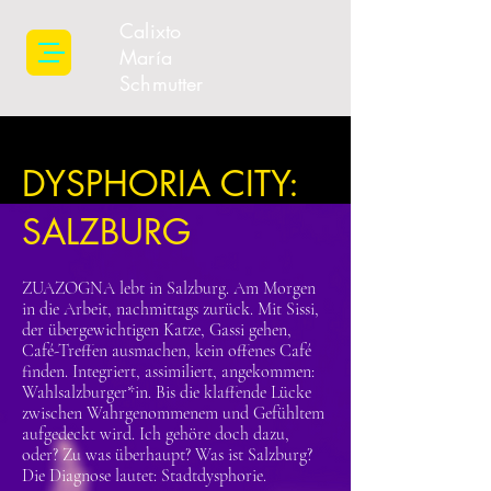
Calixto
María
Schmutter
DYSPHORIA CITY:
SALZBURG
ZUAZOGNA lebt in Salzburg. Am Morgen
in die Arbeit, nachmittags zurück. Mit Sissi,
der übergewichtigen Katze, Gassi gehen,
Café-Treffen ausmachen, kein offenes Café
finden. Integriert, assimiliert, angekommen:
Wahlsalzburger*in. Bis die klaffende Lücke
zwischen Wahrgenommenem und Gefühltem
aufgedeckt wird. Ich gehöre doch dazu,
oder? Zu was überhaupt? Was ist Salzburg?
Die Diagnose lautet: Stadtdysphorie.