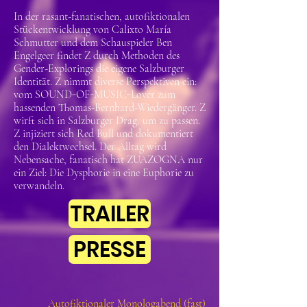
In der rasant-fanatischen, autofiktionalen
Stückentwicklung von Calixto María
Schmutter und dem Schauspieler Ben
Engelgeer findet Z durch Methoden des
Gender-Explorings die eigene Salzburger
Identität. Z nimmt diverse Perspektiven ein:
vom SOUND-OF-MUSIC-Lover zum
hassenden Thomas-Bernhard-Wiedergänger. Z
wirft sich in Salzburger Drag, um zu passen.
Z injiziert sich Red Bull und dokumentiert
den Dialektwechsel. Der Alltag wird
Nebensache, fanatisch hat ZUAZOGNA nur
ein Ziel: Die Dysphorie in eine Euphorie zu
verwandeln.
TRAILER
PRESSE
Autofiktionaler Monologabend (fast)